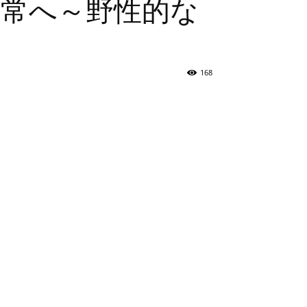
日常へ～野性的な
168